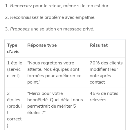
Remerciez
pour le retour, même si le ton est dur.
Reconnaissez
le problème avec empathie.
Proposez
une solution en message privé.
Type
Réponse type
Résultat
d’avis
1 étoile
“Nous regrettons votre
70% des clients
(servic
attente. Nos équipes sont
modifient leur
e lent)
formées pour améliorer ce
note après
point.”
contact
3
“Merci pour votre
45% de notes
étoiles
honnêteté. Quel détail nous
relevées
(produi
permettrait de mériter 5
t
étoiles ?”
correct
)