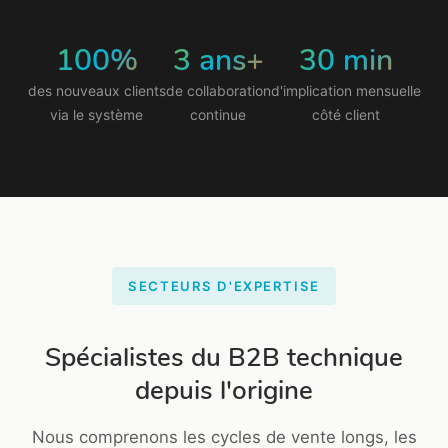
100%
3 ans+
30 min
des nouveaux clients
de collaboration
d'implication mensuelle
via le système
continue
côté client
SECTEURS D'EXPERTISE
Spécialistes du B2B technique
depuis l'origine
Nous comprenons les cycles de vente longs, les