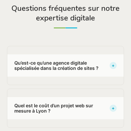
Questions fréquentes sur notre
expertise digitale
Qu’est-ce qu’une agence digitale
+
spécialisée dans la création de sites ?
Cette structure accompagne les entreprises
dans leur développement en ligne : création site
internet, référencement et marketing digital.
Elle réunit plusieurs expertises sous un même
Quel est le coût d’un projet web sur
+
toit, de la conception au référencement,
mesure à Lyon ?
contrairement à un prestataire mono-métier.
Le tarif dépend de la complexité du projet. Un
site d’une dizaine de pages démarre à partir de