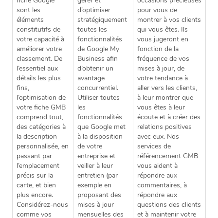
fiche Google
gérer et
occasions précieuses
sont les
d’optimiser
pour vous de
éléments
stratégiquement
montrer à vos clients
constitutifs de
toutes les
qui vous êtes. Ils
votre capacité à
fonctionnalités
vous jugeront en
améliorer votre
de Google My
fonction de la
classement. De
Business afin
fréquence de vos
l’essentiel aux
d’obtenir un
mises à jour, de
détails les plus
avantage
votre tendance à
fins,
concurrentiel.
aller vers les clients,
l’optimisation de
Utiliser toutes
à leur montrer que
votre fiche GMB
les
vous êtes à leur
comprend tout,
fonctionnalités
écoute et à créer des
des catégories à
que Google met
relations positives
la description
à la disposition
avec eux. Nos
personnalisée, en
de votre
services de
passant par
entreprise et
référencement GMB
l’emplacement
veiller à leur
vous aident à
précis sur la
entretien (par
répondre aux
carte, et bien
exemple en
commentaires, à
plus encore.
proposant des
répondre aux
Considérez-nous
mises à jour
questions des clients
comme vos
mensuelles des
et à maintenir votre