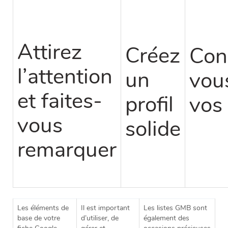
Attirez
Créez
Con
l’attention
un
vou
et faites-
profil
vos 
vous
solide
remarquer
Les éléments de
Il est important
Les listes GMB sont
base de votre
d’utiliser, de
également des