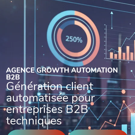
AGENCE GROWTH AUTOMATION
B2B
Génération client
automatisée pour
entreprises B2B
techniques