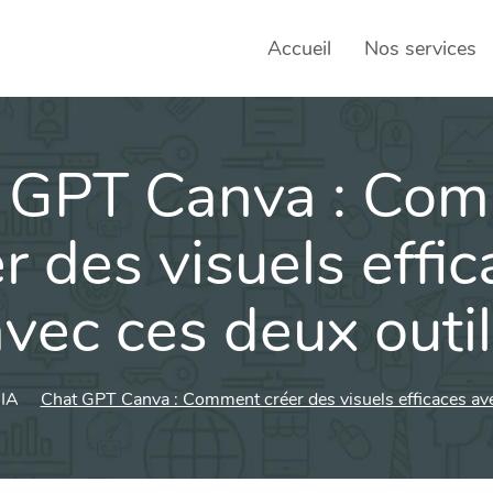
Accueil
Nos services
 GPT Canva : Co
SEO – 
Achats
r des visuels effi
Agence
vec ces deux outi
Social
sociau
Transf
IA
Chat GPT Canva : Comment créer des visuels efficaces ave
Commun