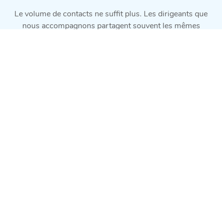
Le volume de contacts ne suffit plus. Les dirigeants que
nous accompagnons partagent souvent les mêmes
frustrations face à leurs campagnes de prospection. Une
stratégie de génération de leads mal calibrée et les leads
reçus sont mal qualifiés déçoivent en qualité.
Le budget digital explose
Sans stratégie digitale cohérente, le budget des
campagnes payantes (Google Ads et LinkedIn)
s'évapore sans générer des prospects
exploitables par les commerciaux.
Le cycle de vente s'allonge