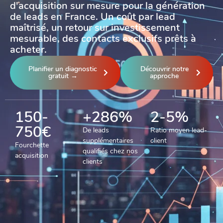
d'acquisition sur mesure pour la génération
de leads en France. Un coût par lead
maîtrisé, un retour sur investissement
mesurable, des contacts exclusifs prêts à
acheter.
Planifier un diagnostic
Découvrir notre
gratuit →
approche
150-
+286%
2-5%
750€
De leads
Ratio moyen lead-
supplémentaires
client
Fourchette
qualifiés chez nos
acquisition
clients