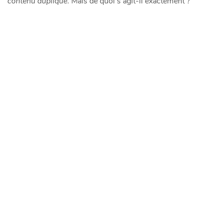
contenu dupliqué
. Mais de quoi s’agit-il exactement ?