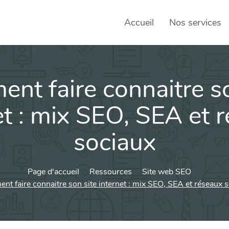
Accueil
Nos services
nt faire connaitre so
SEO – 
Achats
et : mix SEO, SEA et 
Agence
sociaux
Social
sociau
Page d'accueil
Ressources
Site web SEO
Transf
t faire connaitre son site internet : mix SEO, SEA et réseaux 
Commun