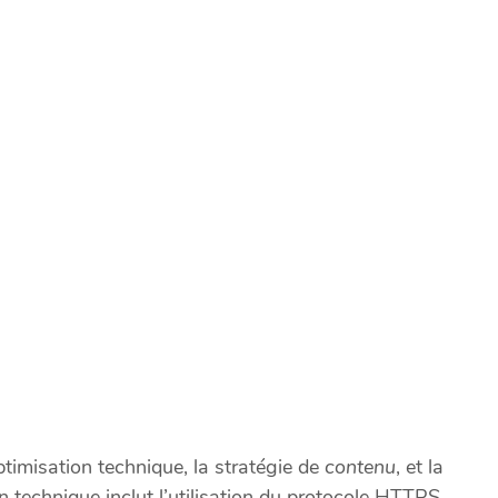
optimisation technique, la stratégie de
contenu
, et la
n technique inclut l’utilisation du protocole HTTPS,