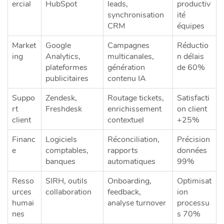
ercial
HubSpot
leads,
productiv
synchronisation
ité
CRM
équipes
Market
Google
Campagnes
Réductio
ing
Analytics,
multicanales,
n délais
plateformes
génération
de 60%
publicitaires
contenu IA
Suppo
Zendesk,
Routage tickets,
Satisfacti
rt
Freshdesk
enrichissement
on client
client
contextuel
+25%
Financ
Logiciels
Réconciliation,
Précision
e
comptables,
rapports
données
banques
automatiques
99%
Resso
SIRH, outils
Onboarding,
Optimisat
urces
collaboration
feedback,
ion
humai
analyse turnover
processu
nes
s 70%