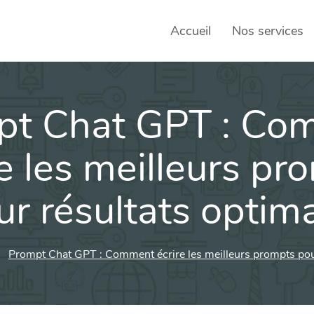
Accueil
Nos services
pt Chat GPT : Co
SEO – 
Achats
re les meilleurs pr
Agence
ur résultats optim
Social
sociau
Transf
Prompt Chat GPT : Comment écrire les meilleurs prompts pou
Commun