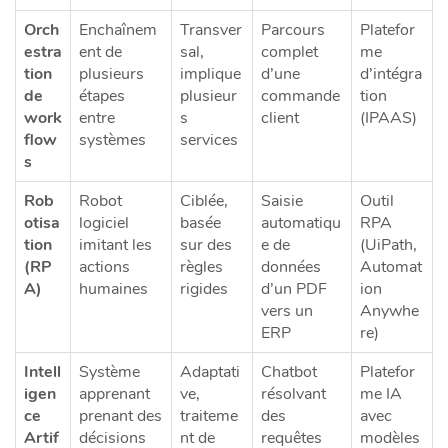
Orch
Enchaînem
Transver
Parcours
Platefor
estra
ent de
sal,
complet
me
tion
plusieurs
implique
d’une
d’intégra
de
étapes
plusieur
commande
tion
work
entre
s
client
(IPAAS)
flow
systèmes
services
s
Rob
Robot
Ciblée,
Saisie
Outil
otisa
logiciel
basée
automatiqu
RPA
tion
imitant les
sur des
e de
(UiPath,
(RP
actions
règles
données
Automat
A)
humaines
rigides
d’un PDF
ion
vers un
Anywhe
ERP
re)
Intell
Système
Adaptati
Chatbot
Platefor
igen
apprenant
ve,
résolvant
me IA
ce
prenant des
traiteme
des
avec
Artif
décisions
nt de
requêtes
modèles