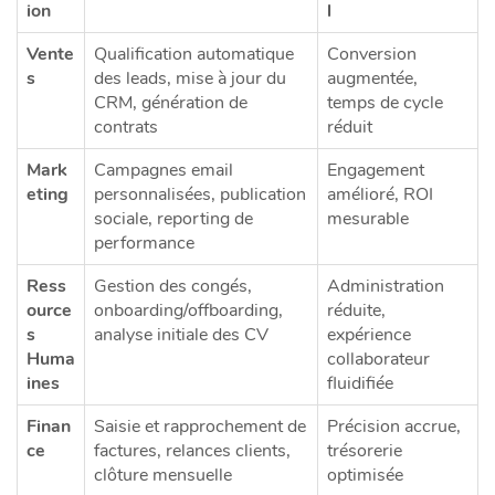
ion
l
Vente
Qualification automatique
Conversion
s
des leads, mise à jour du
augmentée,
CRM, génération de
temps de cycle
contrats
réduit
Mark
Campagnes email
Engagement
eting
personnalisées, publication
amélioré, ROI
sociale, reporting de
mesurable
performance
Ress
Gestion des congés,
Administration
ource
onboarding/offboarding,
réduite,
s
analyse initiale des CV
expérience
Huma
collaborateur
ines
fluidifiée
Finan
Saisie et rapprochement de
Précision accrue,
ce
factures, relances clients,
trésorerie
clôture mensuelle
optimisée