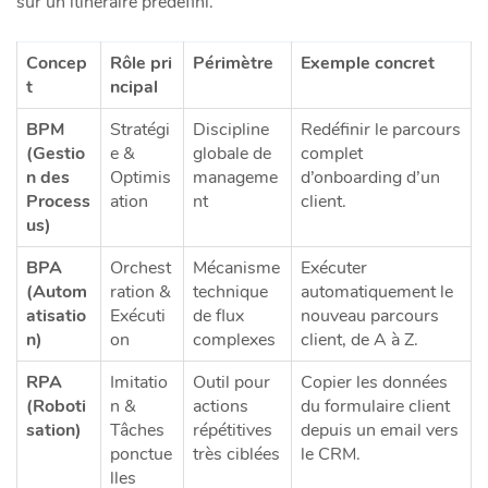
sur un itinéraire prédéfini.
Concep
Rôle pri
Périmètre
Exemple concret
t
ncipal
BPM
Stratégi
Discipline
Redéfinir le parcours
(Gestio
e &
globale de
complet
n des
Optimis
manageme
d’onboarding d’un
Process
ation
nt
client.
us)
BPA
Orchest
Mécanisme
Exécuter
(Autom
ration &
technique
automatiquement le
atisatio
Exécuti
de flux
nouveau parcours
n)
on
complexes
client, de A à Z.
RPA
Imitatio
Outil pour
Copier les données
(Roboti
n &
actions
du formulaire client
sation)
Tâches
répétitives
depuis un email vers
ponctue
très ciblées
le CRM.
lles