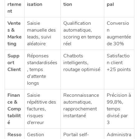
rteme
isation
tion
pal
nt
Vente
Saisie
Qualification
Conversio
s &
manuelle des
automatique,
n
Marke
leads, suivi
scoring en temps
augmentée
ting
aléatoire
réel
de 30%
Supp
Réponses
Chatbots
Satisfactio
ort
standardisées
intelligents,
n client
Client
, temps
routage optimisé
+25 points
d’attente
longs
Finan
Saisie
Reconnaissance
Précision à
ce &
répétitive des
automatique,
99,8%,
Comp
factures,
rapprochement
temps
tabilit
risques
instantané
divisé par
é
d’erreur
3
Resso
Gestion
Portail self-
Administra