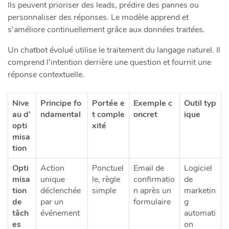
Ils peuvent prioriser des leads, prédire des pannes ou
personnaliser des réponses. Le modèle apprend et
s’améliore continuellement grâce aux données traitées.
Un chatbot évolué utilise le traitement du langage naturel. Il
comprend l’intention derrière une question et fournit une
réponse contextuelle.
Nive
Principe fo
Portée e
Exemple c
Outil typ
au d’
ndamental
t comple
oncret
ique
opti
xité
misa
tion
Opti
Action
Ponctuel
Email de
Logiciel
misa
unique
le, règle
confirmatio
de
tion
déclenchée
simple
n après un
marketin
de
par un
formulaire
g
tâch
événement
automati
es
on