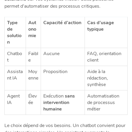
permet d’automatiser des processus critiques.
Type
Aut
Capacité d’action
Cas d’usage
de
ono
typique
solutio
mie
n
Chatbo
Faibl
Aucune
FAQ, orientation
t
e
client
Assista
Moy
Proposition
Aide à la
nt IA
enne
rédaction,
synthèse
Agent
Élev
Exécution
sans
Automatisation
IA
ée
intervention
de processus
humaine
métier
Le choix dépend de vos besoins. Un chatbot convient pour