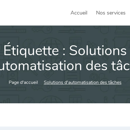
Accueil
Nos services
Étiquette :
Solutions
SEO – 
Achats
utomatisation des tâ
Agence
Page d'accueil
Solutions d'automatisation des tâches
Social
sociau
Transf
Commun