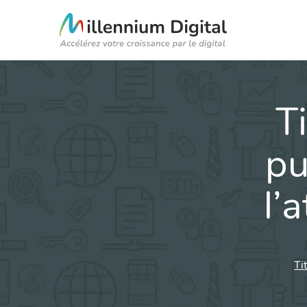
T
pu
l’
Ti