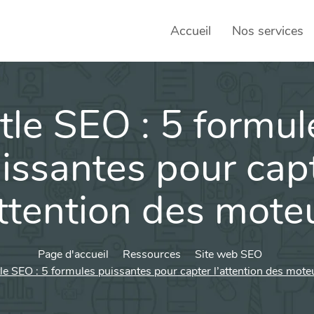
Accueil
Nos services
itle SEO : 5 formul
SEO – 
Achats
issantes pour cap
Agence
attention des mote
Social
sociau
Transf
Page d'accueil
Ressources
Site web SEO
tle SEO : 5 formules puissantes pour capter l’attention des mote
Commun