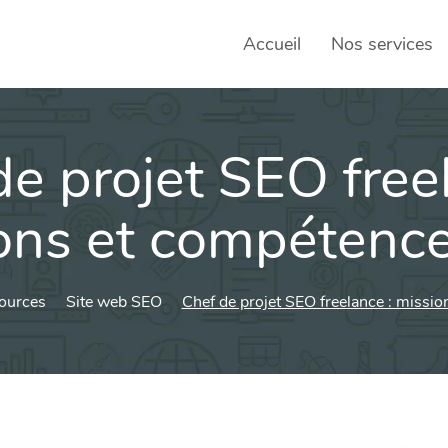
Accueil
Nos services
e projet SEO free
SEO – 
Achats
ons et compétence
Agence
Social
ources
Site web SEO
Chef de projet SEO freelance : missi
sociau
Transf
Commun