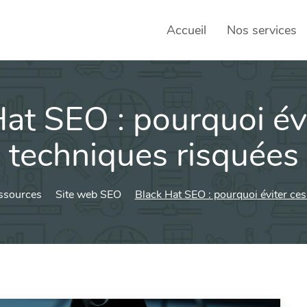
Accueil
Nos services
at SEO : pourquoi év
SEO – 
Achats
techniques risquées
Agence
ssources
Site web SEO
Black Hat SEO : pourquoi éviter ces
Social
sociau
Transf
Commun