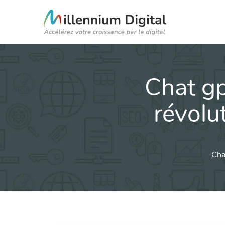
Chat gpt
révolu
Chat