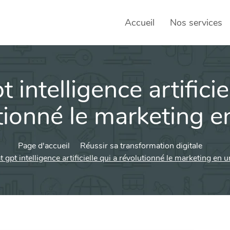
Accueil
Nos services
 intelligence artificie
SEO – 
Achats
tionné le marketing e
Agence
Page d'accueil
Réussir sa transformation digitale
Social
sociau
 gpt intelligence artificielle qui a révolutionné le marketing en 
Transf
Commun