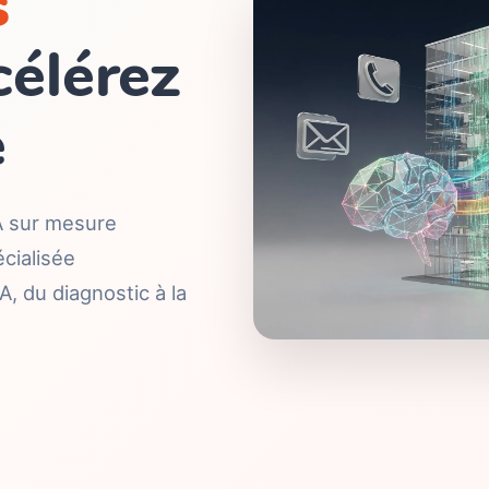
s
célérez
e
A sur mesure
cialisée
, du diagnostic à la