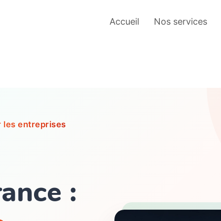
Accueil
Nos services
SEO – Ré
Achats d
Agence d
r les entreprises
Social M
sociaux
Transfor
ance :
Communic