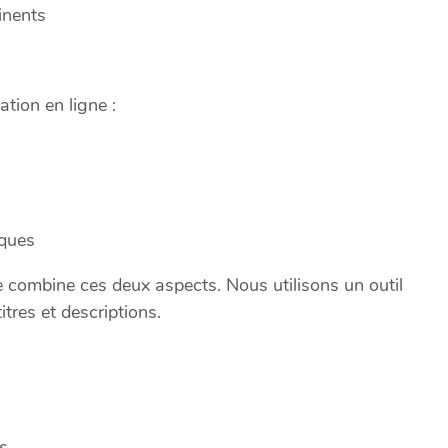
inents
tion en ligne :
iques
e combine ces deux aspects. Nous utilisons un outil
itres et descriptions.
s