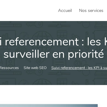
Accueil
Nos services
i referencement : les 
SEO – 
Achats
surveiller en priorité
Agence
Ressources
Site web SEO
Suivi referencement : les KPI à sur
Social
sociau
Transf
Commun