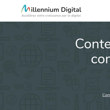
Conte
co
Cont