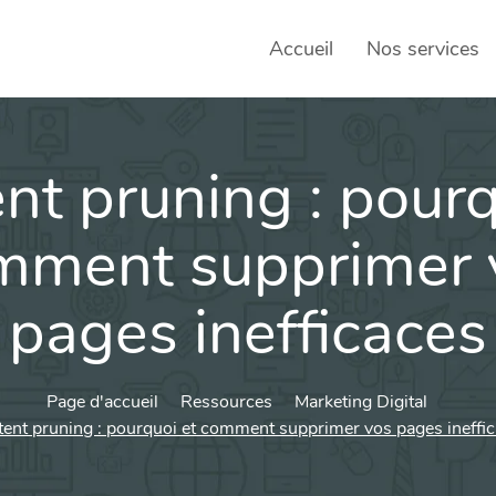
Accueil
Nos services
nt pruning : pourq
SEO – 
Achats
mment supprimer 
Agence
pages inefficaces
Social
sociau
Transf
Page d'accueil
Ressources
Marketing Digital
ent pruning : pourquoi et comment supprimer vos pages ineffi
Commun