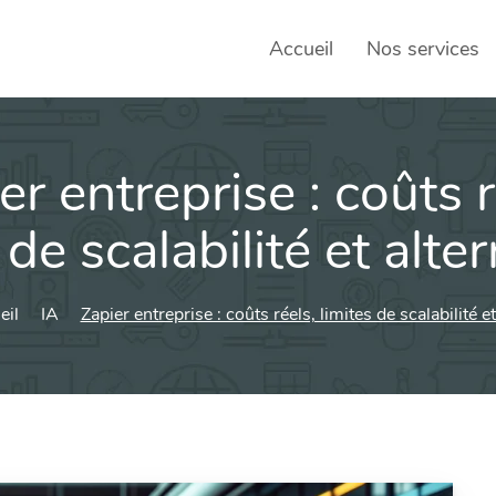
Accueil
Nos services
er entreprise : coûts r
SEO – 
Achats
 de scalabilité et alte
Agence
eil
IA
Zapier entreprise : coûts réels, limites de scalabilité e
Social
sociau
Transf
Commun