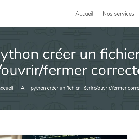
Accueil
Nos services
ython créer un fichier
SEO – 
Achats
e/ouvrir/fermer correc
Agence
ccueil
IA
python créer un fichier : écrire/ouvrir/fermer cor
Social
sociau
Transf
Commun