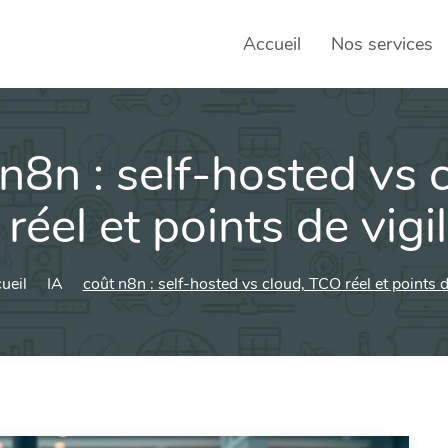
Accueil
Nos services
n8n : self-hosted vs 
SEO – 
Achats
réel et points de vigi
Agence
ueil
IA
coût n8n : self-hosted vs cloud, TCO réel et points d
Social
sociau
Transf
Commun