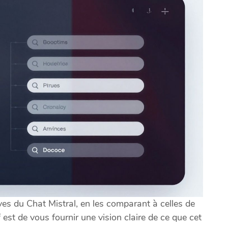
ves du Chat Mistral, en les comparant à celles de
 est de vous fournir une vision claire de ce que cet