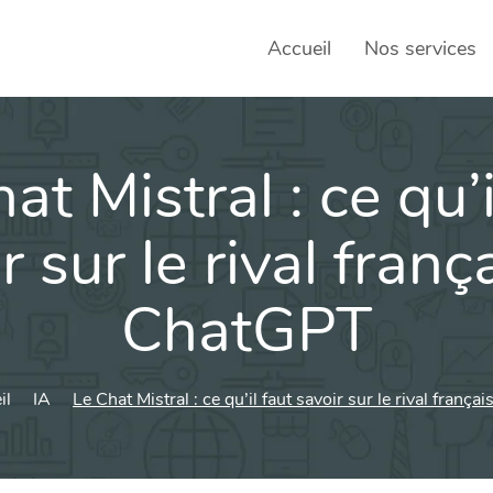
Accueil
Nos services
at Mistral : ce qu’i
SEO – 
Achats
r sur le rival franç
Agence
ChatGPT
Social
sociau
Transf
il
IA
Le Chat Mistral : ce qu’il faut savoir sur le rival franç
Commun