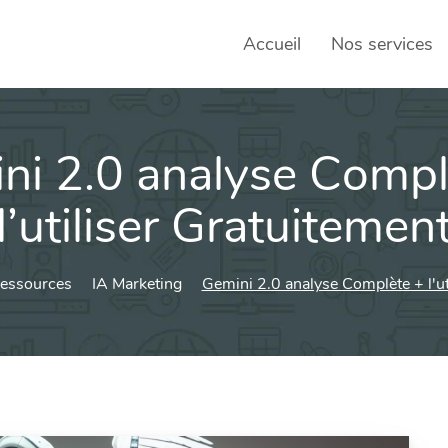
Accueil
Nos services
ni 2.0 analyse Compl
SEO – 
Achats
l’utiliser Gratuitemen
Agence
essources
IA Marketing
Gemini 2.0 analyse Complète + l'ut
Social
sociau
Transf
Commun