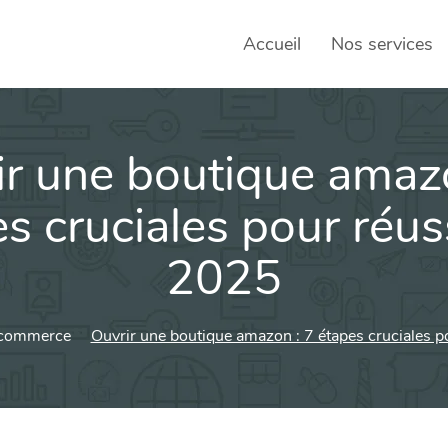
Accueil
Nos services
ir une boutique amazo
SEO – 
Achats
s cruciales pour réus
Agence
2025
Social
sociau
 commerce
Ouvrir une boutique amazon : 7 étapes cruciales p
Transf
Commun