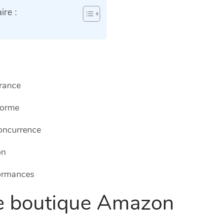
re :
rance
forme
concurrence
on
formances
ne boutique Amazon