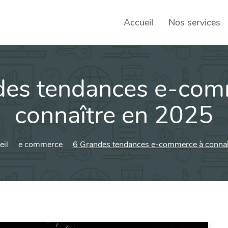
Accueil
Nos services
des tendances e-com
SEO – 
Achats
connaître en 2025
Agence
eil
e commerce
6 Grandes tendances e-commerce à connaî
Social
sociau
Transf
Commun