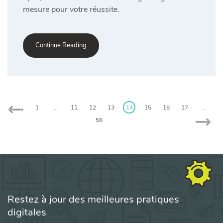
mesure pour votre réussite.
Continue Reading
1
…
11
12
13
14
15
16
17
…
56
Restez à jour des meilleures pratiques
digitales