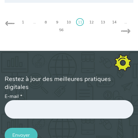
1
…
8
9
10
11
12
13
14
…
56
Restez à jour des meilleures pratiques
digitales
E-mail
*
Envoyer