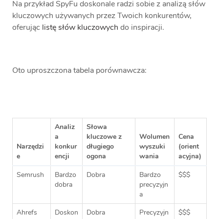
Na przykład SpyFu doskonale radzi sobie z analizą słów
kluczowych używanych przez Twoich konkurentów,
oferując
listę słów kluczowych
do inspiracji.
Oto uproszczona tabela porównawcza:
Analiz
Słowa
a
kluczowe z
Wolumen
Cena
Narzędzi
konkur
długiego
wyszuki
(orient
e
encji
ogona
wania
acyjna)
Semrush
Bardzo
Dobra
Bardzo
$$$
dobra
precyzyjn
a
Ahrefs
Doskon
Dobra
Precyzyjn
$$$