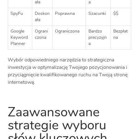
ała
a
SpyFu
Doskon
Poprawna
Szacunki
$$
ała
Google
Ograni
Ograniczona
Bardzo
Bezpłat
Keyword
czona
precyzyjn
na
Planner
a
Wybór odpowiedniego narzędzia to strategiczna
inwestycja w optymalizację Twojego pozycjonowania i
przyciągnięcie kwalifikowanego ruchu na Twoją stronę
internetową.
Zaawansowane
strategie wyboru
słów kluczowych