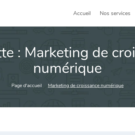
Accueil
Nos services
te :
Marketing de cro
SEO – 
Achats
numérique
Agence
Page d'accueil
Marketing de croissance numérique
Social
sociau
Transf
Commun