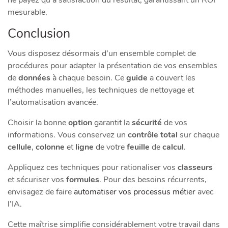
ne payez qu’à satisfaction du résultat, garantissant un ROI
mesurable.
Conclusion
Vous disposez désormais d’un ensemble complet de
procédures pour adapter la présentation de vos ensembles
de
données
à chaque besoin. Ce
guide
a couvert les
méthodes manuelles, les techniques de nettoyage et
l’automatisation avancée.
Choisir la bonne
option
garantit la
sécurité
de vos
informations. Vous conservez un
contrôle total
sur chaque
cellule
,
colonne
et
ligne
de votre
feuille
de
calcul
.
Appliquez ces techniques pour rationaliser vos
classeurs
et sécuriser vos
formules
. Pour des besoins récurrents,
envisagez de faire
automatiser vos processus métier
avec
l’IA.
Cette maîtrise simplifie considérablement votre travail dans