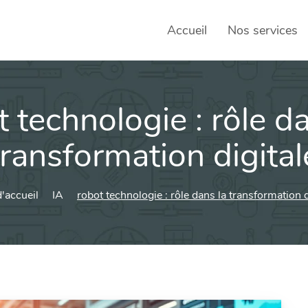
Accueil
Nos services
 technologie : rôle d
SEO – 
Achats
transformation digital
Agence
'accueil
IA
robot technologie : rôle dans la transformation d
Social
sociau
Transf
Commun