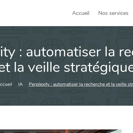
Accueil
Nos services
ity : automatiser la r
SEO – 
Achats
et la veille stratégiqu
Agence
ccueil
IA
Perplexity : automatiser la recherche et la veille s
Social
sociau
Transf
Commun