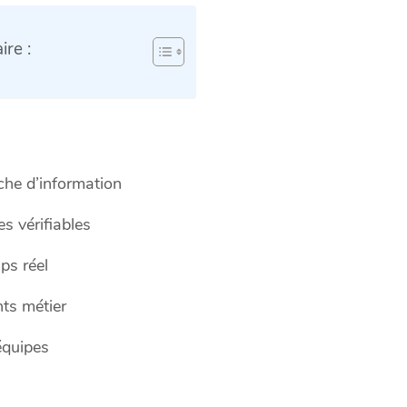
re :
che d’information
s vérifiables
ps réel
nts métier
équipes