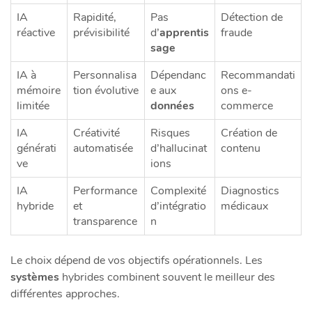
IA
Rapidité,
Pas
Détection de
réactive
prévisibilité
d’
apprentis
fraude
sage
IA à
Personnalisa
Dépendanc
Recommandati
mémoire
tion évolutive
e aux
ons e-
limitée
données
commerce
IA
Créativité
Risques
Création de
générati
automatisée
d’hallucinat
contenu
ve
ions
IA
Performance
Complexité
Diagnostics
hybride
et
d’intégratio
médicaux
transparence
n
Le choix dépend de vos objectifs opérationnels. Les
systèmes
hybrides combinent souvent le meilleur des
différentes approches.