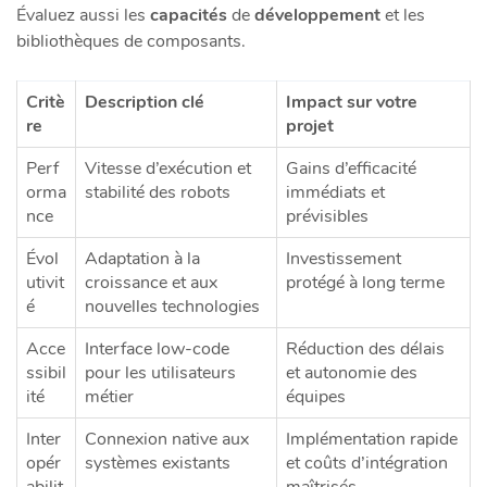
Évaluez aussi les
capacités
de
développement
et les
bibliothèques de composants.
Critè
Description clé
Impact sur votre
re
projet
Perf
Vitesse d’exécution et
Gains d’efficacité
orma
stabilité des robots
immédiats et
nce
prévisibles
Évol
Adaptation à la
Investissement
utivit
croissance et aux
protégé à long terme
é
nouvelles technologies
Acce
Interface low-code
Réduction des délais
ssibil
pour les utilisateurs
et autonomie des
ité
métier
équipes
Inter
Connexion native aux
Implémentation rapide
opér
systèmes existants
et coûts d’intégration
abilit
maîtrisés