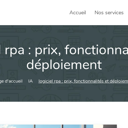
Accueil
Nos services
l rpa : prix, fonctionna
SEO – 
Achats
déploiement
Agence
e d'accueil
IA
logiciel rpa : prix, fonctionnalités et déploie
Social
sociau
Transf
Commun