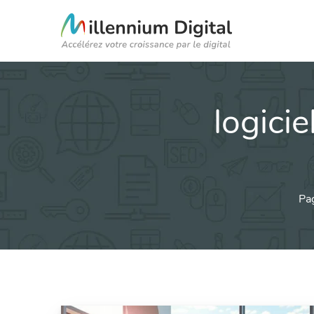
logicie
Pag