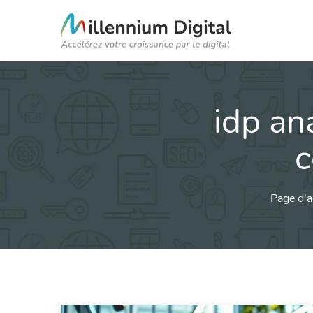
idp an
c
Page d'a