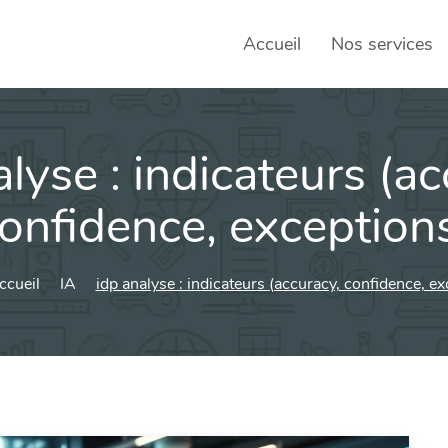
Accueil
Nos services
alyse : indicateurs (ac
SEO – 
Achats
onfidence, exception
Agence
ccueil
IA
idp analyse : indicateurs (accuracy, confidence, ex
Social
sociau
Transf
Commun