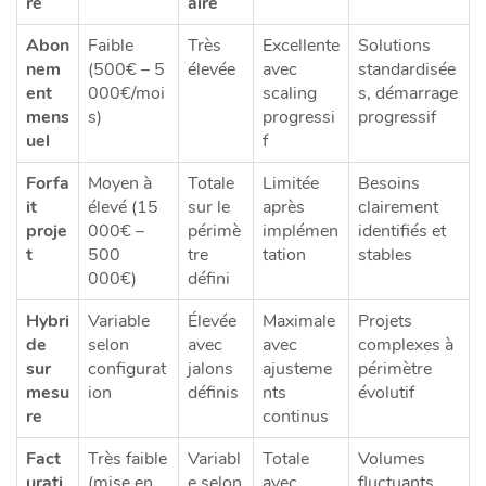
re
aire
Abon
Faible
Très
Excellente
Solutions
nem
(500€ – 5
élevée
avec
standardisée
ent
000€/moi
scaling
s, démarrage
mens
s)
progressi
progressif
uel
f
Forfa
Moyen à
Totale
Limitée
Besoins
it
élevé (15
sur le
après
clairement
proje
000€ –
périmè
implémen
identifiés et
t
500
tre
tation
stables
000€)
défini
Hybri
Variable
Élevée
Maximale
Projets
de
selon
avec
avec
complexes à
sur
configurat
jalons
ajusteme
périmètre
mesu
ion
définis
nts
évolutif
re
continus
Fact
Très faible
Variabl
Totale
Volumes
urati
(mise en
e selon
avec
fluctuants,