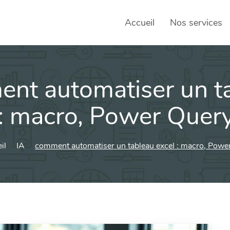
Accueil
Nos services
nt automatiser un t
SEO – 
Achats
 : macro, Power Quer
Agence
il
IA
comment automatiser un tableau excel : macro, Powe
Social
sociau
Transf
Commun