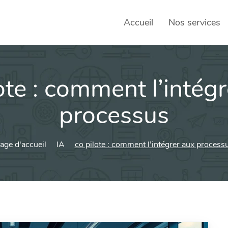
Accueil
Nos services
ote : comment l’intég
SEO – 
Achats
processus
Agence
age d'accueil
IA
co pilote : comment l’intégrer aux process
Social
sociau
Transf
Commun