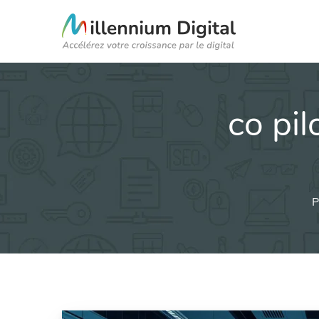
co pil
P