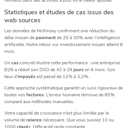
réinvesti dans des activités à plus forte valeur ajoutée.
Statistiques et études de cas issus des
web sources
Les données de McKinsey confirment une réduction du
délai moyen de
paiement
de 20 à 30% avec l’intelligence
artificielle. Notre retour sur investissement moyen atteint 6
mois.
Un
cas
concret illustre cette performance : une entreprise
B2B a réduit son DSO de 42 à 28
jours
en 6 mois. Son
taux d’
impayés
est passé de 12% à 3,2%.
Cette approche systématique garantit un suivi rigoureux de
toutes vos
factures
. L’erreur humaine diminue de 85%
comparé aux méthodes manuelles.
Votre capacité de croissance n’est plus limitée par le
volume de
relance
nécessaire. Que vous suiviez 10 ou
1000
client
s, l’efficacité reste constante.