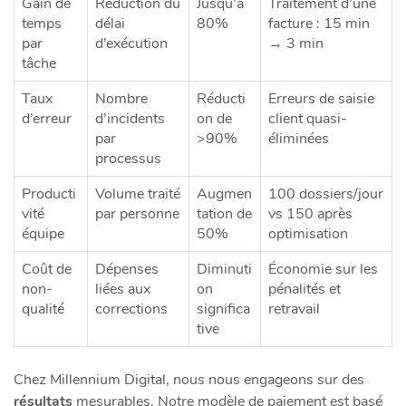
Gain de
Réduction du
Jusqu’à
Traitement d’une
temps
délai
80%
facture : 15 min
par
d’exécution
→ 3 min
tâche
Taux
Nombre
Réducti
Erreurs de saisie
d’erreur
d’incidents
on de
client quasi-
par
>90%
éliminées
processus
Producti
Volume traité
Augmen
100 dossiers/jour
vité
par personne
tation de
vs 150 après
équipe
50%
optimisation
Coût de
Dépenses
Diminuti
Économie sur les
non-
liées aux
on
pénalités et
qualité
corrections
significa
retravail
tive
Chez Millennium Digital, nous nous engageons sur des
résultats
mesurables. Notre modèle de paiement est basé