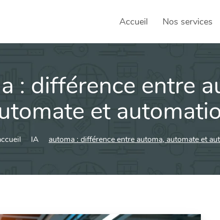
Accueil
Nos services
 : différence entre 
SEO – 
Achats
utomate et automati
Agence
ccueil
IA
automa : différence entre automa, automate et au
Social
sociau
Transf
Commun