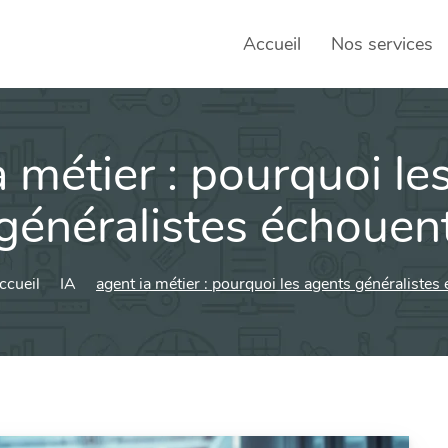
Accueil
Nos services
a métier : pourquoi le
SEO – 
Achats
généralistes échouen
Agence
ccueil
IA
agent ia métier : pourquoi les agents généralistes
Social
sociau
Transf
Commun