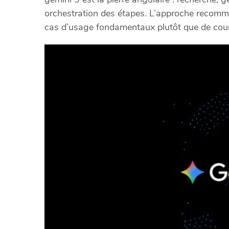
orchestration des étapes. L’approche recomma
cas d’usage fondamentaux plutôt que de cour