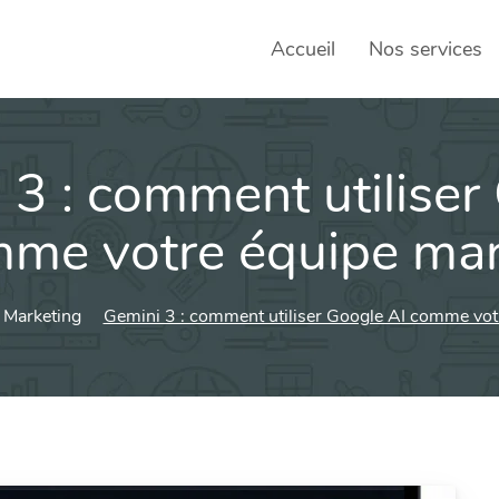
Accueil
Nos services
 3 : comment utiliser
SEO – 
Achats
mme votre équipe mar
Agence
 Marketing
Gemini 3 : comment utiliser Google AI comme vot
Social
sociau
Transf
Commun