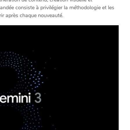
ndée consiste à privilégier la méthodologie et les
ir après chaque nouveauté.