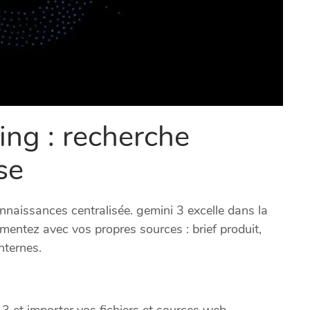
ing : recherche
se
naissances centralisée. gemini 3 excelle dans la
imentez avec vos propres sources : brief produit,
nternes.
3 et importer vos fichiers et sources web.