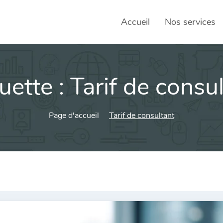
Accueil
Nos services
uette :
Tarif de consu
SEO – 
Achats
Page d'accueil
Tarif de consultant
Agence
Social
sociau
Transf
Commun