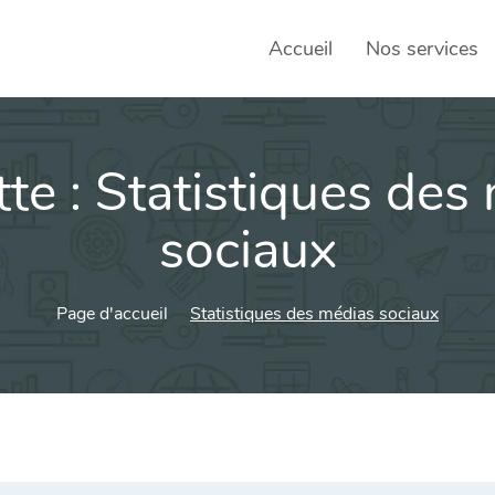
Accueil
Nos services
tte :
Statistiques des
SEO – 
Achats
sociaux
Agence
Page d'accueil
Statistiques des médias sociaux
Social
sociau
Transf
Commun