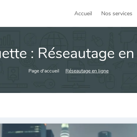
Accueil
Nos services
ette :
Réseautage en 
SEO – 
Achats
Page d'accueil
Réseautage en ligne
Agence
Social
sociau
Transf
Commun